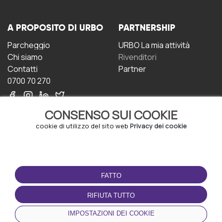
A PROPOSITO DI URBO
PARTNERSHIP
Parcheggio
URBO La mia attività
Chi siamo
Rivenditori
Contatti
Partner
0700 70 270
CONSENSO SUI COOKIE
cookie di utilizzo del sito web
Privacy dei cookie
CONDIZIONI D'USO
SCARICA L'APP
FATTO
Termini e Condizioni
Politica sulla riservatezza
RIFIUTA TUTTO
Gestione dei Cookie
IMPOSTAZIONI DEI COOKIE
Accordo per gli utenti