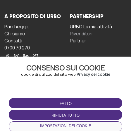
A PROPOSITO DI URBO
PARTNERSHIP
Parcheggio
URBO La mia attività
Chi siamo
Rivenditori
Contatti
Partner
0700 70 270
CONSENSO SUI COOKIE
cookie di utilizzo del sito web
Privacy dei cookie
CONDIZIONI D'USO
SCARICA L'APP
FATTO
Termini e Condizioni
Politica sulla riservatezza
RIFIUTA TUTTO
Gestione dei Cookie
IMPOSTAZIONI DEI COOKIE
Accordo per gli utenti