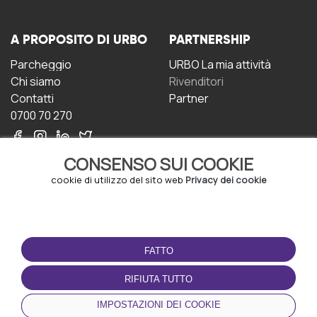
A PROPOSITO DI URBO
PARTNERSHIP
Parcheggio
URBO La mia attività
Chi siamo
Rivenditori
Contatti
Partner
0700 70 270
CONSENSO SUI COOKIE
cookie di utilizzo del sito web
Privacy dei cookie
CONDIZIONI D'USO
SCARICA L'APP
FATTO
Termini e Condizioni
Politica sulla riservatezza
RIFIUTA TUTTO
Gestione dei Cookie
IMPOSTAZIONI DEI COOKIE
Accordo per gli utenti