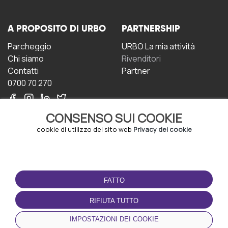
A PROPOSITO DI URBO
PARTNERSHIP
Parcheggio
URBO La mia attività
Chi siamo
Rivenditori
Contatti
Partner
0700 70 270
CONSENSO SUI COOKIE
cookie di utilizzo del sito web
Privacy dei cookie
CONDIZIONI D'USO
SCARICA L'APP
FATTO
Termini e Condizioni
Politica sulla riservatezza
RIFIUTA TUTTO
Gestione dei Cookie
IMPOSTAZIONI DEI COOKIE
Accordo per gli utenti