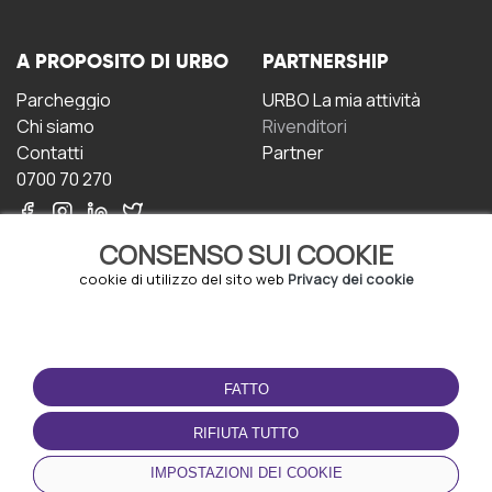
A PROPOSITO DI URBO
PARTNERSHIP
Parcheggio
URBO La mia attività
Chi siamo
Rivenditori
Contatti
Partner
0700 70 270
CONSENSO SUI COOKIE
cookie di utilizzo del sito web
Privacy dei cookie
CONDIZIONI D'USO
SCARICA L'APP
FATTO
Termini e Condizioni
Politica sulla riservatezza
RIFIUTA TUTTO
Gestione dei Cookie
IMPOSTAZIONI DEI COOKIE
Accordo per gli utenti