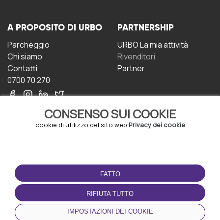
A PROPOSITO DI URBO
PARTNERSHIP
Parcheggio
URBO La mia attività
Chi siamo
Rivenditori
Contatti
Partner
0700 70 270
CONSENSO SUI COOKIE
cookie di utilizzo del sito web
Privacy dei cookie
CONDIZIONI D'USO
SCARICA L'APP
FATTO
Termini e Condizioni
Politica sulla riservatezza
RIFIUTA TUTTO
Gestione dei Cookie
IMPOSTAZIONI DEI COOKIE
Accordo per gli utenti