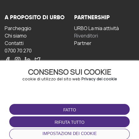
A PROPOSITO DI URBO
PARTNERSHIP
Parcheggio
URBO La mia attività
Chi siamo
Rivenditori
Contatti
Partner
0700 70 270
CONSENSO SUI COOKIE
cookie di utilizzo del sito web
Privacy dei cookie
CONDIZIONI D'USO
SCARICA L'APP
FATTO
Termini e Condizioni
Politica sulla riservatezza
RIFIUTA TUTTO
Gestione dei Cookie
IMPOSTAZIONI DEI COOKIE
Accordo per gli utenti