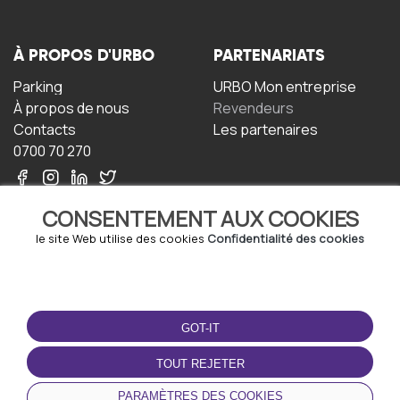
À PROPOS D'URBO
PARTENARIATS
Parking
URBO Mon entreprise
À propos de nous
Revendeurs
Contacts
Les partenaires
0700 70 270
CONSENTEMENT AUX COOKIES
le site Web utilise des cookies
Confidentialité des cookies
TERMS-OF-USE
TÉLÉCHARGEZ
L'APPLICATION
GOT-IT
Termes et conditions
Politique de confidentialité
TOUT REJETER
Politique relative aux
cookies
PARAMÈTRES DES COOKIES