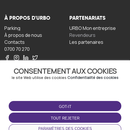
À PROPOS D'URBO
PARTENARIATS
Parking
URBO Mon entreprise
À propos de nous
Revendeurs
Contacts
Les partenaires
0700 70 270
CONSENTEMENT AUX COOKIES
le site Web utilise des cookies
Confidentialité des cookies
TERMS-OF-USE
TÉLÉCHARGEZ
L'APPLICATION
GOT-IT
Termes et conditions
Politique de confidentialité
TOUT REJETER
Politique relative aux
cookies
PARAMÈTRES DES COOKIES