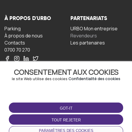
À PROPOS D'URBO
PARTENARIATS
Parking
URBO Mon entreprise
À propos de nous
Revendeurs
Contacts
Les partenaires
0700 70 270
CONSENTEMENT AUX COOKIES
le site Web utilise des cookies
Confidentialité des cookies
TERMS-OF-USE
TÉLÉCHARGEZ
L'APPLICATION
GOT-IT
Termes et conditions
Politique de confidentialité
TOUT REJETER
Politique relative aux
cookies
PARAMÈTRES DES COOKIES