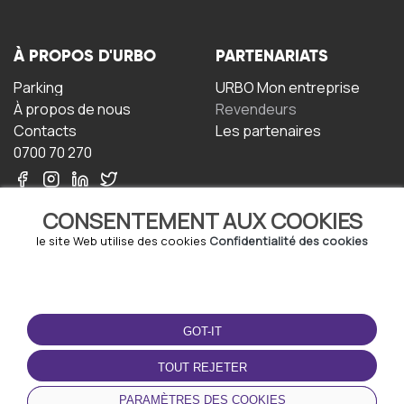
À PROPOS D'URBO
PARTENARIATS
Parking
URBO Mon entreprise
À propos de nous
Revendeurs
Contacts
Les partenaires
0700 70 270
CONSENTEMENT AUX COOKIES
le site Web utilise des cookies
Confidentialité des cookies
TERMS-OF-USE
TÉLÉCHARGEZ
L'APPLICATION
GOT-IT
Termes et conditions
Politique de confidentialité
TOUT REJETER
Politique relative aux
cookies
PARAMÈTRES DES COOKIES