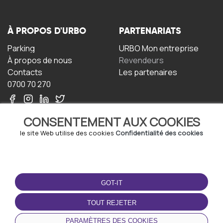
À PROPOS D'URBO
PARTENARIATS
Parking
URBO Mon entreprise
À propos de nous
Revendeurs
Contacts
Les partenaires
0700 70 270
CONSENTEMENT AUX COOKIES
le site Web utilise des cookies
Confidentialité des cookies
TERMS-OF-USE
TÉLÉCHARGEZ
L'APPLICATION
GOT-IT
Termes et conditions
Politique de confidentialité
TOUT REJETER
Politique relative aux
cookies
PARAMÈTRES DES COOKIES