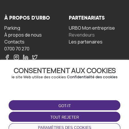
À PROPOS D'URBO
PARTENARIATS
Parking
URBO Mon entreprise
À propos de nous
Revendeurs
Contacts
Les partenaires
0700 70 270
CONSENTEMENT AUX COOKIES
le site Web utilise des cookies
Confidentialité des cookies
TERMS-OF-USE
TÉLÉCHARGEZ
L'APPLICATION
GOT-IT
Termes et conditions
Politique de confidentialité
TOUT REJETER
Politique relative aux
cookies
PARAMÈTRES DES COOKIES