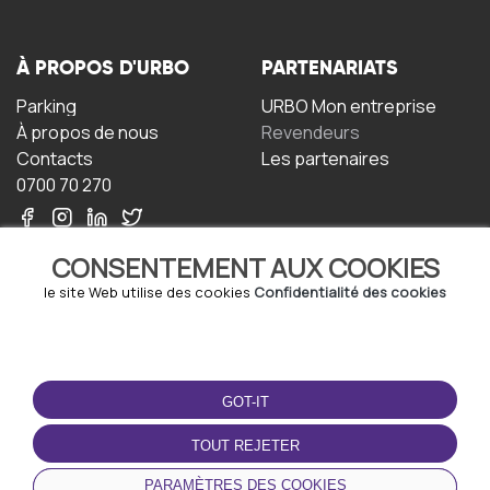
À PROPOS D'URBO
PARTENARIATS
Parking
URBO Mon entreprise
À propos de nous
Revendeurs
Contacts
Les partenaires
0700 70 270
CONSENTEMENT AUX COOKIES
le site Web utilise des cookies
Confidentialité des cookies
TERMS-OF-USE
TÉLÉCHARGEZ
L'APPLICATION
GOT-IT
Termes et conditions
Politique de confidentialité
TOUT REJETER
Politique relative aux
cookies
PARAMÈTRES DES COOKIES