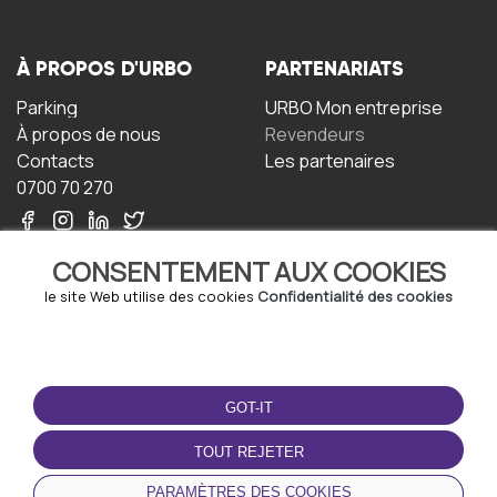
À PROPOS D'URBO
PARTENARIATS
Parking
URBO Mon entreprise
À propos de nous
Revendeurs
Contacts
Les partenaires
0700 70 270
CONSENTEMENT AUX COOKIES
le site Web utilise des cookies
Confidentialité des cookies
TERMS-OF-USE
TÉLÉCHARGEZ
L'APPLICATION
GOT-IT
Termes et conditions
Politique de confidentialité
TOUT REJETER
Politique relative aux
cookies
PARAMÈTRES DES COOKIES