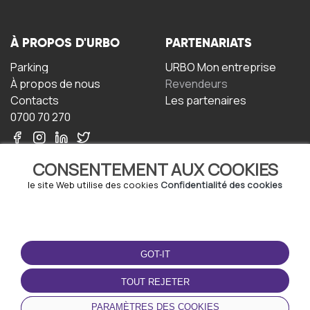
À PROPOS D'URBO
PARTENARIATS
Parking
URBO Mon entreprise
À propos de nous
Revendeurs
Contacts
Les partenaires
0700 70 270
CONSENTEMENT AUX COOKIES
le site Web utilise des cookies
Confidentialité des cookies
TERMS-OF-USE
TÉLÉCHARGEZ
L'APPLICATION
GOT-IT
Termes et conditions
Politique de confidentialité
TOUT REJETER
Politique relative aux
cookies
PARAMÈTRES DES COOKIES