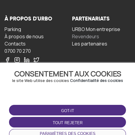
À PROPOS D'URBO
PARTENARIATS
Parking
URBO Mon entreprise
À propos de nous
Revendeurs
Contacts
Les partenaires
0700 70 270
CONSENTEMENT AUX COOKIES
le site Web utilise des cookies
Confidentialité des cookies
TERMS-OF-USE
TÉLÉCHARGEZ
L'APPLICATION
GOT-IT
Termes et conditions
Politique de confidentialité
TOUT REJETER
Politique relative aux
cookies
PARAMÈTRES DES COOKIES