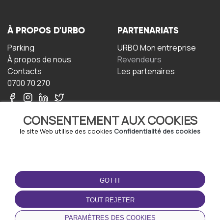
À PROPOS D'URBO
PARTENARIATS
Parking
URBO Mon entreprise
À propos de nous
Revendeurs
Contacts
Les partenaires
0700 70 270
CONSENTEMENT AUX COOKIES
le site Web utilise des cookies
Confidentialité des cookies
TERMS-OF-USE
TÉLÉCHARGEZ
L'APPLICATION
GOT-IT
Termes et conditions
Politique de confidentialité
TOUT REJETER
Politique relative aux
cookies
PARAMÈTRES DES COOKIES