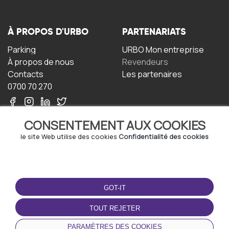
À PROPOS D'URBO
PARTENARIATS
Parking
URBO Mon entreprise
À propos de nous
Revendeurs
Contacts
Les partenaires
0700 70 270
CONSENTEMENT AUX COOKIES
le site Web utilise des cookies
Confidentialité des cookies
TERMS-OF-USE
TÉLÉCHARGEZ
L'APPLICATION
GOT-IT
Termes et conditions
Politique de confidentialité
TOUT REJETER
Politique relative aux
cookies
PARAMÈTRES DES COOKIES