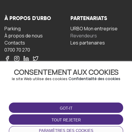
À PROPOS D'URBO
PARTENARIATS
Parking
URBO Mon entreprise
À propos de nous
Revendeurs
Contacts
Les partenaires
0700 70 270
CONSENTEMENT AUX COOKIES
le site Web utilise des cookies
Confidentialité des cookies
TERMS-OF-USE
TÉLÉCHARGEZ
L'APPLICATION
GOT-IT
Termes et conditions
Politique de confidentialité
TOUT REJETER
Politique relative aux
cookies
PARAMÈTRES DES COOKIES