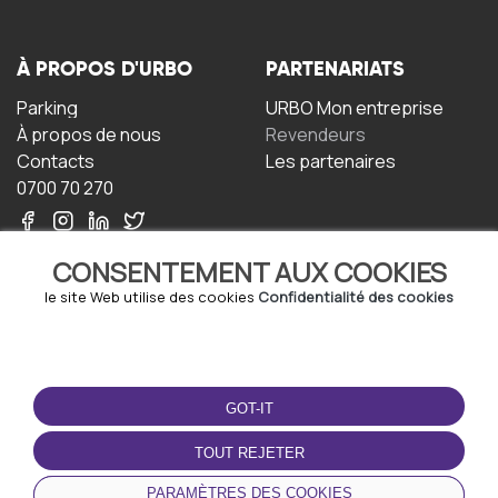
À PROPOS D'URBO
PARTENARIATS
Parking
URBO Mon entreprise
À propos de nous
Revendeurs
Contacts
Les partenaires
0700 70 270
CONSENTEMENT AUX COOKIES
le site Web utilise des cookies
Confidentialité des cookies
TERMS-OF-USE
TÉLÉCHARGEZ
L'APPLICATION
GOT-IT
Termes et conditions
Politique de confidentialité
TOUT REJETER
Politique relative aux
cookies
PARAMÈTRES DES COOKIES