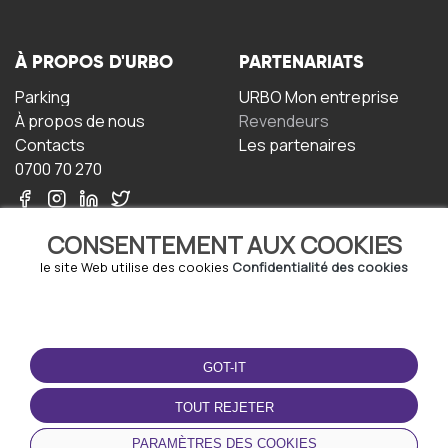
À PROPOS D'URBO
PARTENARIATS
Parking
URBO Mon entreprise
À propos de nous
Revendeurs
Contacts
Les partenaires
0700 70 270
CONSENTEMENT AUX COOKIES
le site Web utilise des cookies
Confidentialité des cookies
TERMS-OF-USE
TÉLÉCHARGEZ
L'APPLICATION
GOT-IT
Termes et conditions
Politique de confidentialité
TOUT REJETER
Politique relative aux
cookies
PARAMÈTRES DES COOKIES