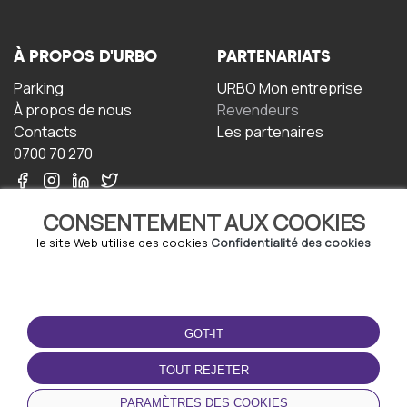
À PROPOS D'URBO
PARTENARIATS
Parking
URBO Mon entreprise
À propos de nous
Revendeurs
Contacts
Les partenaires
0700 70 270
CONSENTEMENT AUX COOKIES
le site Web utilise des cookies
Confidentialité des cookies
TERMS-OF-USE
TÉLÉCHARGEZ
L'APPLICATION
GOT-IT
Termes et conditions
Politique de confidentialité
TOUT REJETER
Politique relative aux
cookies
PARAMÈTRES DES COOKIES