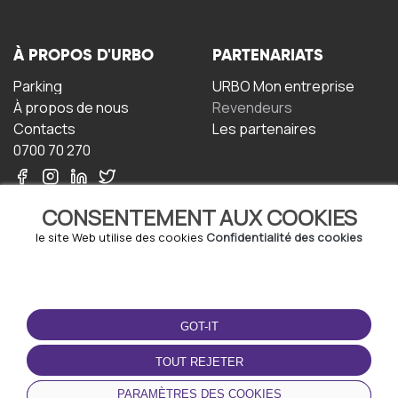
À PROPOS D'URBO
PARTENARIATS
Parking
URBO Mon entreprise
À propos de nous
Revendeurs
Contacts
Les partenaires
0700 70 270
CONSENTEMENT AUX COOKIES
le site Web utilise des cookies
Confidentialité des cookies
TERMS-OF-USE
TÉLÉCHARGEZ
L'APPLICATION
GOT-IT
Termes et conditions
Politique de confidentialité
TOUT REJETER
Politique relative aux
cookies
PARAMÈTRES DES COOKIES