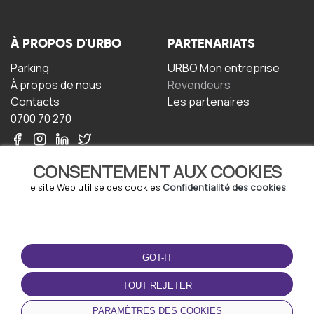
À PROPOS D'URBO
PARTENARIATS
Parking
URBO Mon entreprise
À propos de nous
Revendeurs
Contacts
Les partenaires
0700 70 270
CONSENTEMENT AUX COOKIES
le site Web utilise des cookies
Confidentialité des cookies
TERMS-OF-USE
TÉLÉCHARGEZ
L'APPLICATION
GOT-IT
Termes et conditions
Politique de confidentialité
TOUT REJETER
Politique relative aux
cookies
PARAMÈTRES DES COOKIES