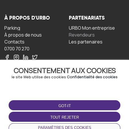
À PROPOS D'URBO
PARTENARIATS
Parking
URBO Mon entreprise
À propos de nous
Revendeurs
Contacts
Les partenaires
0700 70 270
CONSENTEMENT AUX COOKIES
le site Web utilise des cookies
Confidentialité des cookies
TERMS-OF-USE
TÉLÉCHARGEZ
L'APPLICATION
GOT-IT
Termes et conditions
Politique de confidentialité
TOUT REJETER
Politique relative aux
cookies
PARAMÈTRES DES COOKIES