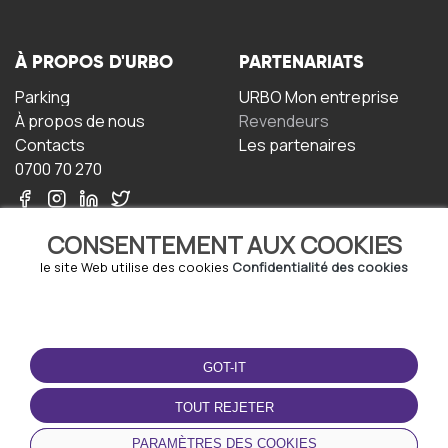
À PROPOS D'URBO
PARTENARIATS
Parking
URBO Mon entreprise
À propos de nous
Revendeurs
Contacts
Les partenaires
0700 70 270
CONSENTEMENT AUX COOKIES
le site Web utilise des cookies
Confidentialité des cookies
TERMS-OF-USE
TÉLÉCHARGEZ
L'APPLICATION
GOT-IT
Termes et conditions
Politique de confidentialité
TOUT REJETER
Politique relative aux
cookies
PARAMÈTRES DES COOKIES