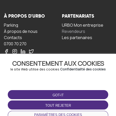
À PROPOS D'URBO
PARTENARIATS
Parking
URBO Mon entreprise
À propos de nous
Revendeurs
Contacts
Les partenaires
0700 70 270
CONSENTEMENT AUX COOKIES
le site Web utilise des cookies
Confidentialité des cookies
TERMS-OF-USE
TÉLÉCHARGEZ
L'APPLICATION
GOT-IT
Termes et conditions
Politique de confidentialité
TOUT REJETER
Politique relative aux
cookies
PARAMÈTRES DES COOKIES