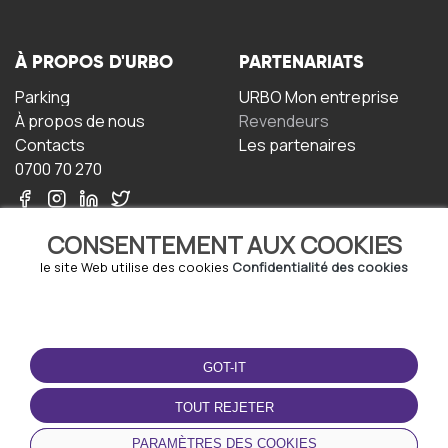
À PROPOS D'URBO
PARTENARIATS
Parking
URBO Mon entreprise
À propos de nous
Revendeurs
Contacts
Les partenaires
0700 70 270
CONSENTEMENT AUX COOKIES
le site Web utilise des cookies
Confidentialité des cookies
TERMS-OF-USE
TÉLÉCHARGEZ
L'APPLICATION
GOT-IT
Termes et conditions
Politique de confidentialité
TOUT REJETER
Politique relative aux
cookies
PARAMÈTRES DES COOKIES