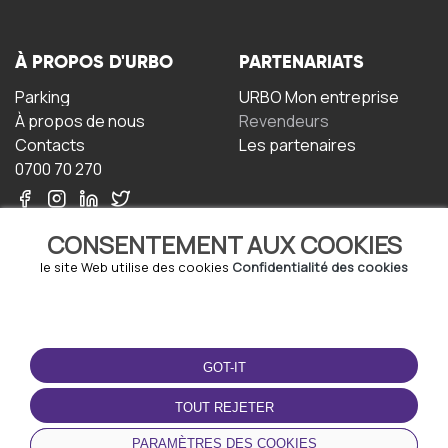
À PROPOS D'URBO
PARTENARIATS
Parking
URBO Mon entreprise
À propos de nous
Revendeurs
Contacts
Les partenaires
0700 70 270
CONSENTEMENT AUX COOKIES
le site Web utilise des cookies
Confidentialité des cookies
TERMS-OF-USE
TÉLÉCHARGEZ
L'APPLICATION
GOT-IT
Termes et conditions
Politique de confidentialité
TOUT REJETER
Politique relative aux
cookies
PARAMÈTRES DES COOKIES