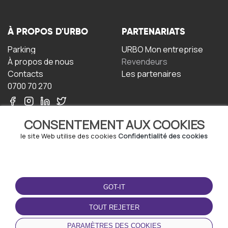
À PROPOS D'URBO
PARTENARIATS
Parking
URBO Mon entreprise
À propos de nous
Revendeurs
Contacts
Les partenaires
0700 70 270
CONSENTEMENT AUX COOKIES
le site Web utilise des cookies
Confidentialité des cookies
TERMS-OF-USE
TÉLÉCHARGEZ
L'APPLICATION
GOT-IT
Termes et conditions
Politique de confidentialité
TOUT REJETER
Politique relative aux
cookies
PARAMÈTRES DES COOKIES