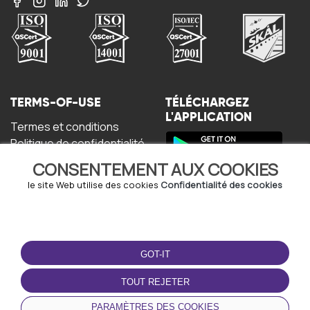
TERMS-OF-USE
TÉLÉCHARGEZ
L'APPLICATION
Termes et conditions
Politique de confidentialité
Politique relative aux
CONSENTEMENT AUX COOKIES
cookies
Accord de l'utilisateur
le site Web utilise des cookies
Confidentialité des cookies
GOT-IT
TOUT REJETER
© Copyright - URBO 2026
PARAMÈTRES DES COOKIES