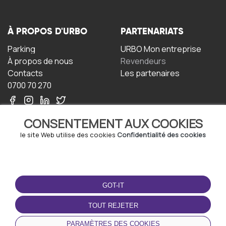
À PROPOS D'URBO
PARTENARIATS
Parking
URBO Mon entreprise
À propos de nous
Revendeurs
Contacts
Les partenaires
0700 70 270
CONSENTEMENT AUX COOKIES
le site Web utilise des cookies
Confidentialité des cookies
TERMS-OF-USE
TÉLÉCHARGEZ
L'APPLICATION
GOT-IT
Termes et conditions
Politique de confidentialité
TOUT REJETER
Politique relative aux
cookies
PARAMÈTRES DES COOKIES