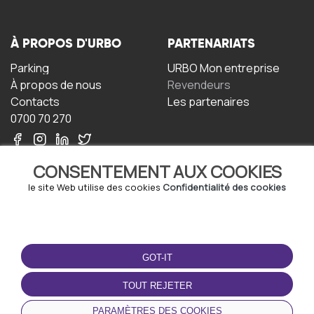
À PROPOS D'URBO
PARTENARIATS
Parking
URBO Mon entreprise
À propos de nous
Revendeurs
Contacts
Les partenaires
0700 70 270
CONSENTEMENT AUX COOKIES
le site Web utilise des cookies
Confidentialité des cookies
TERMS-OF-USE
TÉLÉCHARGEZ
L'APPLICATION
GOT-IT
Termes et conditions
Politique de confidentialité
TOUT REJETER
Politique relative aux
cookies
PARAMÈTRES DES COOKIES