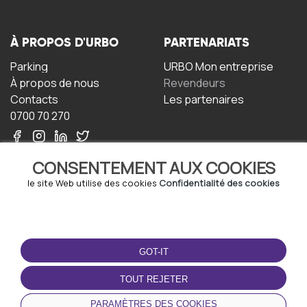
À PROPOS D'URBO
PARTENARIATS
Parking
URBO Mon entreprise
À propos de nous
Revendeurs
Contacts
Les partenaires
0700 70 270
CONSENTEMENT AUX COOKIES
le site Web utilise des cookies
Confidentialité des cookies
TERMS-OF-USE
TÉLÉCHARGEZ
L'APPLICATION
GOT-IT
Termes et conditions
Politique de confidentialité
TOUT REJETER
Politique relative aux
cookies
PARAMÈTRES DES COOKIES