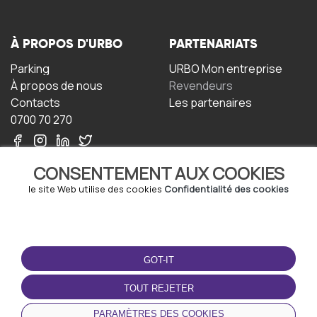
À PROPOS D'URBO
PARTENARIATS
Parking
URBO Mon entreprise
À propos de nous
Revendeurs
Contacts
Les partenaires
0700 70 270
CONSENTEMENT AUX COOKIES
le site Web utilise des cookies
Confidentialité des cookies
TERMS-OF-USE
TÉLÉCHARGEZ
L'APPLICATION
GOT-IT
Termes et conditions
Politique de confidentialité
TOUT REJETER
Politique relative aux
cookies
PARAMÈTRES DES COOKIES