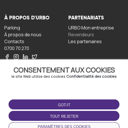
À PROPOS D'URBO
PARTENARIATS
Parking
URBO Mon entreprise
À propos de nous
Revendeurs
Contacts
Les partenaires
0700 70 270
CONSENTEMENT AUX COOKIES
le site Web utilise des cookies
Confidentialité des cookies
TERMS-OF-USE
TÉLÉCHARGEZ
L'APPLICATION
GOT-IT
Termes et conditions
Politique de confidentialité
TOUT REJETER
Politique relative aux
cookies
PARAMÈTRES DES COOKIES