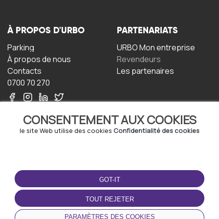
À PROPOS D'URBO
PARTENARIATS
Parking
URBO Mon entreprise
À propos de nous
Revendeurs
Contacts
Les partenaires
0700 70 270
CONSENTEMENT AUX COOKIES
le site Web utilise des cookies
Confidentialité des cookies
TERMS-OF-USE
TÉLÉCHARGEZ
L'APPLICATION
GOT-IT
Termes et conditions
Politique de confidentialité
TOUT REJETER
Politique relative aux
cookies
PARAMÈTRES DES COOKIES