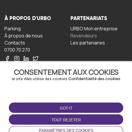
À PROPOS D'URBO
PARTENARIATS
Parking
URBO Mon entreprise
À propos de nous
Revendeurs
Contacts
Les partenaires
0700 70 270
CONSENTEMENT AUX COOKIES
le site Web utilise des cookies
Confidentialité des cookies
TERMS-OF-USE
TÉLÉCHARGEZ
L'APPLICATION
GOT-IT
Termes et conditions
Politique de confidentialité
TOUT REJETER
Politique relative aux
cookies
PARAMÈTRES DES COOKIES