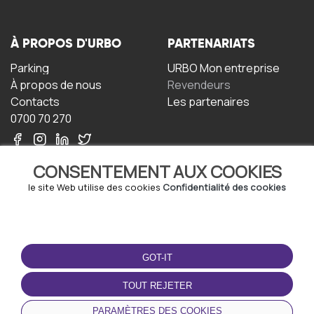
À PROPOS D'URBO
PARTENARIATS
Parking
URBO Mon entreprise
À propos de nous
Revendeurs
Contacts
Les partenaires
0700 70 270
CONSENTEMENT AUX COOKIES
le site Web utilise des cookies
Confidentialité des cookies
TERMS-OF-USE
TÉLÉCHARGEZ
L'APPLICATION
GOT-IT
Termes et conditions
Politique de confidentialité
TOUT REJETER
Politique relative aux
cookies
PARAMÈTRES DES COOKIES