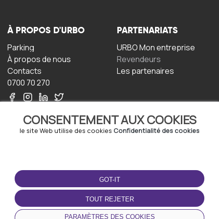
À PROPOS D'URBO
PARTENARIATS
Parking
URBO Mon entreprise
À propos de nous
Revendeurs
Contacts
Les partenaires
0700 70 270
CONSENTEMENT AUX COOKIES
le site Web utilise des cookies
Confidentialité des cookies
TERMS-OF-USE
TÉLÉCHARGEZ
L'APPLICATION
GOT-IT
Termes et conditions
Politique de confidentialité
TOUT REJETER
Politique relative aux
cookies
PARAMÈTRES DES COOKIES