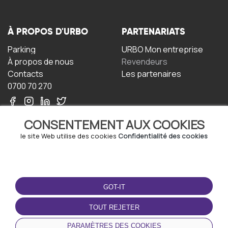
À PROPOS D'URBO
PARTENARIATS
Parking
URBO Mon entreprise
À propos de nous
Revendeurs
Contacts
Les partenaires
0700 70 270
CONSENTEMENT AUX COOKIES
le site Web utilise des cookies
Confidentialité des cookies
TERMS-OF-USE
TÉLÉCHARGEZ
L'APPLICATION
GOT-IT
Termes et conditions
Politique de confidentialité
TOUT REJETER
Politique relative aux
cookies
PARAMÈTRES DES COOKIES