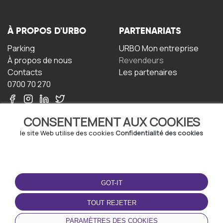
À PROPOS D'URBO
PARTENARIATS
Parking
URBO Mon entreprise
À propos de nous
Revendeurs
Contacts
Les partenaires
0700 70 270
CONSENTEMENT AUX COOKIES
le site Web utilise des cookies
Confidentialité des cookies
TERMS-OF-USE
TÉLÉCHARGEZ
L'APPLICATION
GOT-IT
Termes et conditions
Politique de confidentialité
TOUT REJETER
Politique relative aux
cookies
PARAMÈTRES DES COOKIES