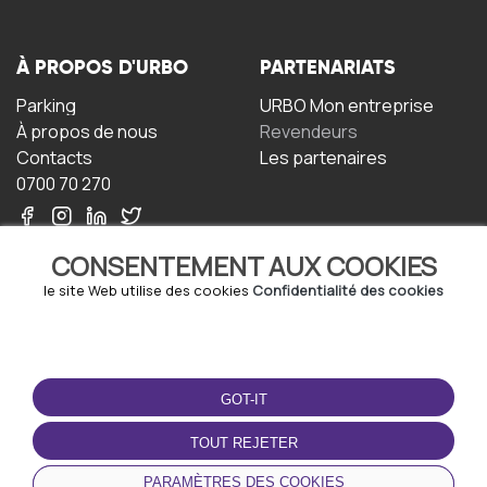
À PROPOS D'URBO
PARTENARIATS
Parking
URBO Mon entreprise
À propos de nous
Revendeurs
Contacts
Les partenaires
0700 70 270
CONSENTEMENT AUX COOKIES
le site Web utilise des cookies
Confidentialité des cookies
TERMS-OF-USE
TÉLÉCHARGEZ
L'APPLICATION
GOT-IT
Termes et conditions
Politique de confidentialité
TOUT REJETER
Politique relative aux
cookies
PARAMÈTRES DES COOKIES