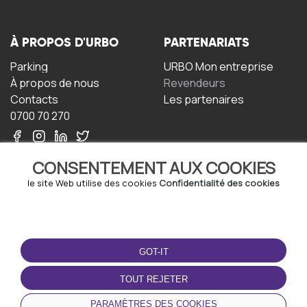
À PROPOS D'URBO
PARTENARIATS
Parking
URBO Mon entreprise
À propos de nous
Revendeurs
Contacts
Les partenaires
0700 70 270
CONSENTEMENT AUX COOKIES
le site Web utilise des cookies
Confidentialité des cookies
TERMS-OF-USE
TÉLÉCHARGEZ
L'APPLICATION
GOT-IT
Termes et conditions
Politique de confidentialité
TOUT REJETER
Politique relative aux
cookies
PARAMÈTRES DES COOKIES