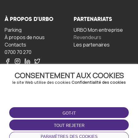
À PROPOS D'URBO
PARTENARIATS
Parking
URBO Mon entreprise
À propos de nous
Revendeurs
Contacts
Les partenaires
0700 70 270
CONSENTEMENT AUX COOKIES
le site Web utilise des cookies
Confidentialité des cookies
TERMS-OF-USE
TÉLÉCHARGEZ
L'APPLICATION
GOT-IT
Termes et conditions
Politique de confidentialité
TOUT REJETER
Politique relative aux
cookies
PARAMÈTRES DES COOKIES