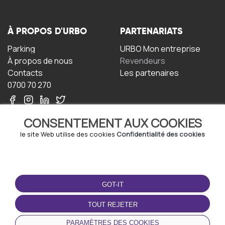
À PROPOS D'URBO
PARTENARIATS
Parking
URBO Mon entreprise
À propos de nous
Revendeurs
Contacts
Les partenaires
0700 70 270
CONSENTEMENT AUX COOKIES
le site Web utilise des cookies
Confidentialité des cookies
TERMS-OF-USE
TÉLÉCHARGEZ
L'APPLICATION
GOT-IT
Termes et conditions
Politique de confidentialité
TOUT REJETER
Politique relative aux
cookies
PARAMÈTRES DES COOKIES