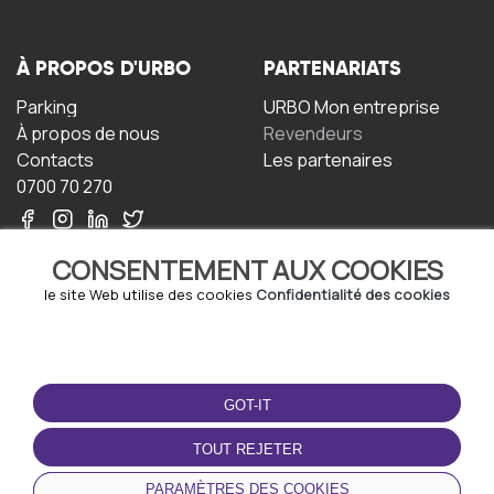
À PROPOS D'URBO
PARTENARIATS
Parking
URBO Mon entreprise
À propos de nous
Revendeurs
Contacts
Les partenaires
0700 70 270
CONSENTEMENT AUX COOKIES
le site Web utilise des cookies
Confidentialité des cookies
TERMS-OF-USE
TÉLÉCHARGEZ
L'APPLICATION
GOT-IT
Termes et conditions
Politique de confidentialité
TOUT REJETER
Politique relative aux
cookies
PARAMÈTRES DES COOKIES