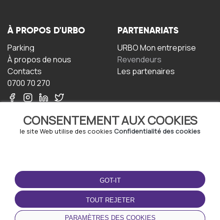
À PROPOS D'URBO
PARTENARIATS
Parking
URBO Mon entreprise
À propos de nous
Revendeurs
Contacts
Les partenaires
0700 70 270
CONSENTEMENT AUX COOKIES
le site Web utilise des cookies
Confidentialité des cookies
TERMS-OF-USE
TÉLÉCHARGEZ
L'APPLICATION
GOT-IT
Termes et conditions
Politique de confidentialité
TOUT REJETER
Politique relative aux
cookies
PARAMÈTRES DES COOKIES