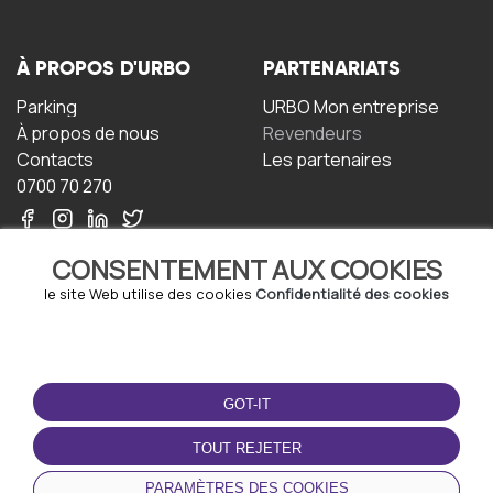
À PROPOS D'URBO
PARTENARIATS
Parking
URBO Mon entreprise
À propos de nous
Revendeurs
Contacts
Les partenaires
0700 70 270
CONSENTEMENT AUX COOKIES
le site Web utilise des cookies
Confidentialité des cookies
TERMS-OF-USE
TÉLÉCHARGEZ
L'APPLICATION
GOT-IT
Termes et conditions
Politique de confidentialité
TOUT REJETER
Politique relative aux
cookies
PARAMÈTRES DES COOKIES